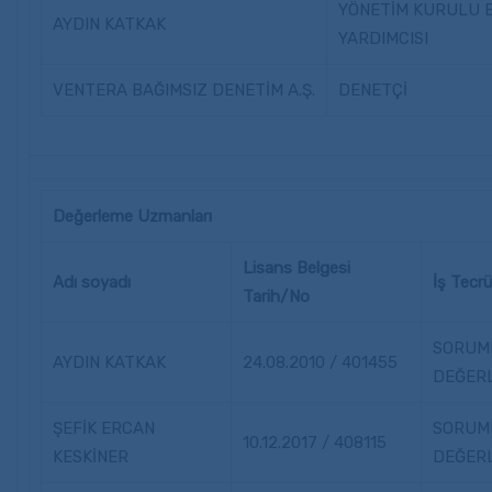
YÖNETİM KURULU 
AYDIN KATKAK
YARDIMCISI
VENTERA BAĞIMSIZ DENETİM A.Ş.
DENETÇİ
Değerleme Uzmanları
Lisans Belgesi
Adı soyadı
İş Tecr
Tarih/No
SORUM
AYDIN KATKAK
24.08.2010 / 401455
DEĞER
ŞEFİK ERCAN
SORUM
10.12.2017 / 408115
KESKİNER
DEĞER