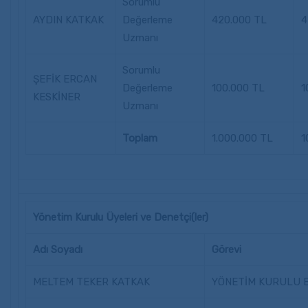
Sorumlu
AYDIN KATKAK
Değerleme
420.000 TL
4
Uzmanı
Sorumlu
ŞEFİK ERCAN
Değerleme
100.000 TL
1
KESKİNER
Uzmanı
Toplam
1.000.000 TL
1
Yönetim Kurulu Üyeleri ve Denetçi(ler)
Adı Soyadı
Görevi
MELTEM TEKER KATKAK
YÖNETİM KURULU 