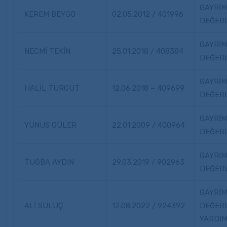
GAYRİ
KEREM BEYGO
02.05.2012 / 401996
DEĞER
GAYRİ
NECMİ TEKİN
25.01.2018 / 408384
DEĞER
GAYRİ
HALİL TURGUT
12.06.2018 – 409699
DEĞER
GAYRİ
YUNUS GÜLER
22.01.2009 / 400964
DEĞER
GAYRİ
TUĞBA AYDIN
29.03.2019 / 902963
DEĞER
GAYRİ
ALİ SÜLÜÇ
12.08.2022 / 924392
DEĞER
YARDIM