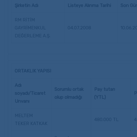
Şirketin Adı
Listeye Alınma Tarihi
Son Gün
RM RİTİM
GAYRİMENKUL
04.07.2008
10.06.2
DEĞERLEME A.Ş.
ORTAKLIK YAPISI
Adı
Sorumlu ortak
Pay tutarı
soyadı/Ticaret
P
olup olmadığı
(YTL)
Unvanı
MELTEM
480.000 TL
4
TEKER KATKAK