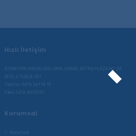
Hızlı İletişim
AYDINTEPE MAHALLESİ, ÖNAL SOKAK, ERTAŞ PLAZA NO: 26
OFİS: 6 TUZLA-İST
Telefon: 0216 361 14 19
Faks: 0216 3611330
Kurumsal
Kurumsal