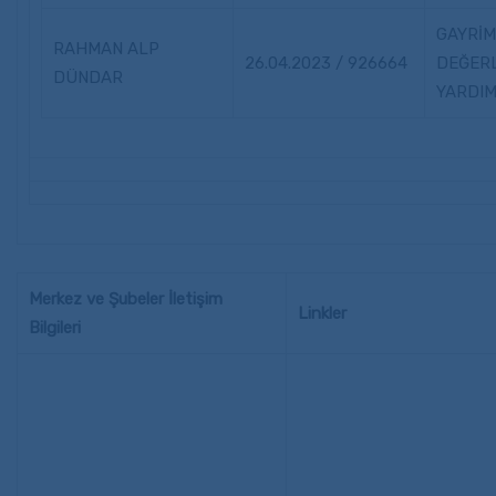
GAYRİ
RAHMAN ALP
26.04.2023 / 926664
DEĞER
DÜNDAR
YARDIM
Merkez ve Şubeler İletişim
Linkler
Bilgileri