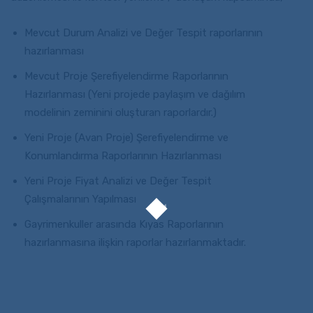
Mevcut Durum Analizi ve Değer Tespit raporlarının
hazırlanması
Mevcut Proje Şerefiyelendirme Raporlarının
Hazırlanması (Yeni projede paylaşım ve dağılım
modelinin zeminini oluşturan raporlardır.)
Yeni Proje (Avan Proje) Şerefiyelendirme ve
Konumlandırma Raporlarının Hazırlanması
Yeni Proje Fiyat Analizi ve Değer Tespit
Çalışmalarının Yapılması
Gayrimenkuller arasında Kıyas Raporlarının
hazırlanmasına ilişkin raporlar hazırlanmaktadır.