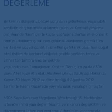
DEĞERLEME
Bir kentin dokusunu bozan sorunların giderilmesi, yaşanabilir
kentlerin oluşturulması anlamına gelen ve Kentsel yenileme
projelerinde “kent içinde kaçak yapılaşma alanları ile ekonomik
ömrünü doldurmuş bulunan çöküntü alanlarının gerekli tüm
kentsel ve sosyal donatı hizmetleri getirilerek olası tüm doğal
afet riskleri de bertaraf edilecek şekilde yeniden fenni ve
sıhhi standartlara haiz bir şekilde
yapılandırılması” amaçlanan Kentsel Dönüşüm ya da 6306
Sayılı Afet Riski Altındaki Alanların Dönüştürülmesi Hakkında
Kanun 30 Mayıs 2012 ve Yönetmeliği 4 Ağustos 2012
tarihinde Resmi Gazetede yayımlanarak yürürlüğe girmiştir.
6306 Sayılı Kanunun Uygulama Yönetmeliği 15. Maddesine
istinaden riskli yapı değeri tespiti, yeni kanun değişiklikleri ve
düzenlemesi ile kentsel yenileme / dönüşüm kapsamında,